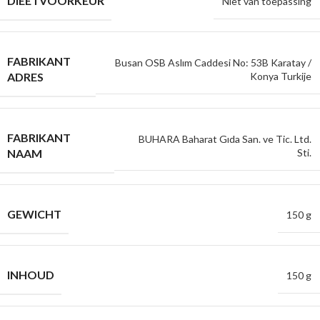
DIEETVOORKEUR
Niet van toepassing
FABRIKANT
Busan OSB Aslım Caddesi No: 53B Karatay /
ADRES
Konya Turkije
FABRIKANT
BUHARA Baharat Gıda San. ve Tic. Ltd.
NAAM
Sti.
GEWICHT
150 g
INHOUD
150 g