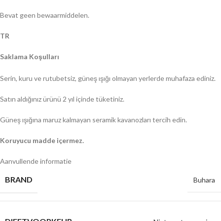
Bevat geen bewaarmiddelen.
TR
Saklama Koşulları
Serin, kuru ve rutubetsiz, güneş ışığı olmayan yerlerde muhafaza ediniz.
Satın aldığınız ürünü 2 yıl içinde tüketiniz.
Güneş ışığına maruz kalmayan seramik kavanozları tercih edin.
Koruyucu madde içermez.
Aanvullende informatie
BRAND
Buhara