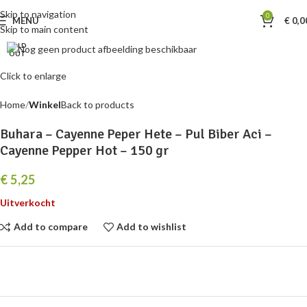
Skip to navigation
0
MENU
€
0,0
Skip to main content
SOLD
OUT
Click to enlarge
Home
Winkel
Back to products
Buhara – Cayenne Peper Hete – Pul Biber Aci –
Cayenne Pepper Hot – 150 gr
€
5,25
Uitverkocht
Add to compare
Add to wishlist