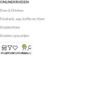
ONLINEKRUIDEN
Eten & Drinken
Frisdrank, sap, koffie en thee
Kruidenthee
Kruiden specerijen
0
KLANTENSERVICE
Shop
Filters
Wishlist
Cart
My account
Algemene Voorwaarden
Verzend-, retour- en restitutiebeleid
Privacybeleid
Factureringsbeleid
Contact
MIJN ACCOUNT