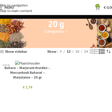
Skip to navigation
0
MENU
€
0,0
Skip to main content
20 g
Categories
Enig resultaat
Home
Product Gewicht
20 g
Show sidebar
Show
9
12
18
24
SOLD
Buhara – Marjoram Kruiden –
OUT
Mercankosk Baharat –
Marjolaine – 20 gr
€
1,74