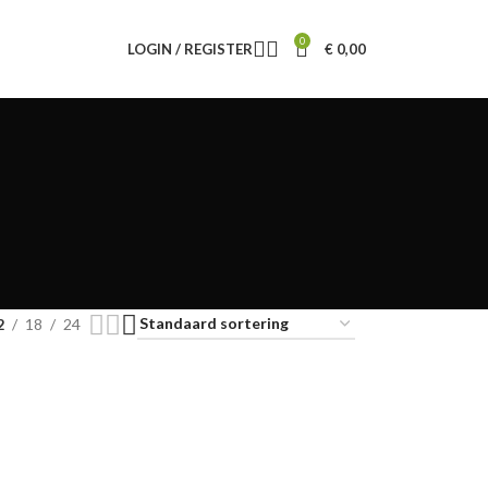
0
LOGIN / REGISTER
€
0,00
2
18
24