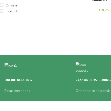
Whole – 200
On sale
€
4,95
In stock
ONLINE BETALING
24/7 ONDERSTEUNING
Betaalmethodes
Onbeperkte helpdesk.