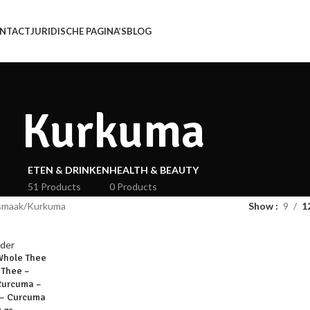
NTACT
JURIDISCHE PAGINA’S
BLOG
Kurkuma
ETEN & DRINKEN
HEALTH & BEAUTY
51 Products
0 Products
smaak
Kurkuma
Show
9
1
Whole Thee
 Thee –
Curcuma –
 – Curcuma