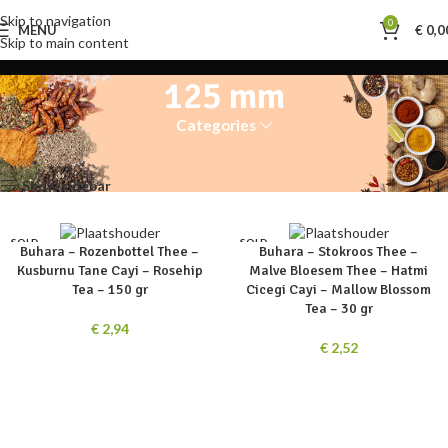
Skip to navigation
0
MENU
€
0,0
Skip to main content
125 mm
Categories
Home
Product Verpakking hoogte
125 mm
Toont alle 2 resultaten
Show sidebar
SOLD
SOLD
Buhara – Rozenbottel Thee –
Buhara – Stokroos Thee –
OUT
OUT
Kusburnu Tane Cayi – Rosehip
Malve Bloesem Thee – Hatmi
Tea – 150 gr
Cicegi Cayi – Mallow Blossom
Tea – 30 gr
€
2,94
€
2,52