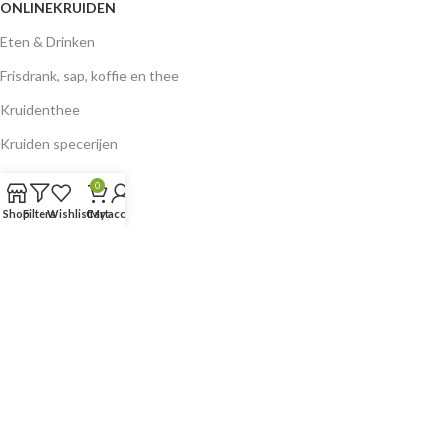
ONLINEKRUIDEN
Eten & Drinken
Frisdrank, sap, koffie en thee
Kruidenthee
Kruiden specerijen
0
KLANTENSERVICE
Shop
Filters
Wishlist
Cart
My account
Algemene Voorwaarden
Verzend-, retour- en restitutiebeleid
Privacybeleid
Factureringsbeleid
Contact
MIJN ACCOUNT