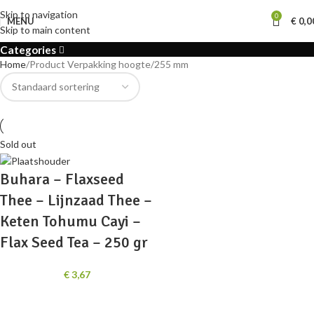
255 mm
Skip to navigation
0
MENU
€
0,0
Skip to main content
Categories
Home
Product Verpakking hoogte
255 mm
Sold out
Buhara – Flaxseed
Thee – Lijnzaad Thee –
Keten Tohumu Cayi –
Flax Seed Tea – 250 gr
€
3,67