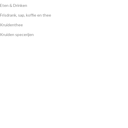
Eten & Drinken
Frisdrank, sap, koffie en thee
Kruidenthee
Kruiden specerijen
KLANTENSERVICE
Algemene Voorwaarden
Verzend-, retour- en restitutiebeleid
Privacybeleid
Factureringsbeleid
Contact
MIJN ACCOUNT