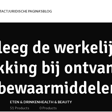
TACT
JURIDISCHE PAGINA’S
BLOG
eeg de werkeli
king bij ontva
bewaarmiddele
ETEN & DRINKEN
HEALTH & BEAUTY
51 Products
0 Products