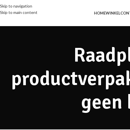
Skip to navigation
Skip to main content
HOME
WINKEL
CON
Raadpl
productverpak
geen 