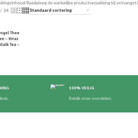
kkingsinhoud
Raadpleeg de werkelijke productverpakking bij ontvangs
24
engel Thee
ee – Kiraz
Stalk Tea –
NING
100% VEILIG
esk.
Bekijk onze voordelen.