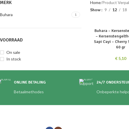
MERK
Home
Product Verpa
Show
9
12
18
Buhara
1
SOLD
Buhara – Kersenst
OUT
– Kersenstengelth
VOORRAAD
Sapi Cayi – Cherry 
60 gr
On sale
€
5,10
In stock
ONLINE BETALING
24/7 ONDERSTEU
Betaalmethodes
Onbeperkte helpd