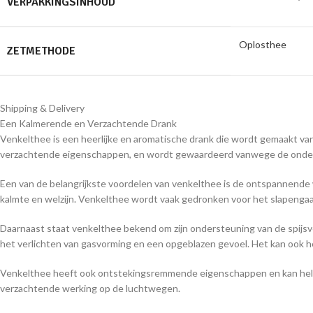
VERPAKKINGSINHOUD
Oplosthee
ZETMETHODE
Shipping & Delivery
Een Kalmerende en Verzachtende Drank
Venkelthee is een heerlijke en aromatische drank die wordt gemaakt va
verzachtende eigenschappen, en wordt gewaardeerd vanwege de onderst
Een van de belangrijkste voordelen van venkelthee is de ontspannende w
kalmte en welzijn. Venkelthee wordt vaak gedronken voor het slapeng
Daarnaast staat venkelthee bekend om zijn ondersteuning van de spijsver
het verlichten van gasvorming en een opgeblazen gevoel. Het kan ook 
Venkelthee heeft ook ontstekingsremmende eigenschappen en kan helpen b
verzachtende werking op de luchtwegen.