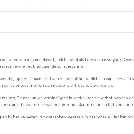
n de zaden van de venkelplant, ook bekend als Foeniculum vulgare. Deze
euning die het biedt aan de spijsvertering.
erking op het lichaam. Het kan helpen bij het verlichten van stress en
aan om te ontspannen en een goede nachtrust te bevorderen.
tering. De natuurlijke verbindingen in venkel, zoals anethol, hebben een
helpen bij het bevorderen van een gezonde darmfunctie en het verminde
ij het kalmeren van ontstoken weefsels in het lichaam. Het kan ook ver