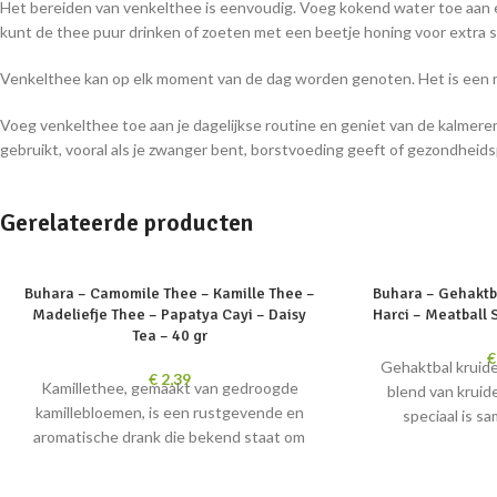
Het bereiden van venkelthee is eenvoudig. Voeg kokend water toe aan 
kunt de thee puur drinken of zoeten met een beetje honing voor extra 
Venkelthee kan op elk moment van de dag worden genoten. Het is een r
Voeg venkelthee toe aan je dagelijkse routine en geniet van de kalmer
gebruikt, vooral als je zwanger bent, borstvoeding geeft of gezondheid
Gerelateerde producten
SOLD
SOLD
Buhara – Camomile Thee – Kamille Thee –
Buhara – Gehaktb
OUT
OUT
Madeliefje Thee – Papatya Cayi – Daisy
Harci – Meatball 
Tea – 40 gr
€
Gehaktbal kruide
€
2,39
Kamillethee, gemaakt van gedroogde
blend van kruid
kamillebloemen, is een rustgevende en
speciaal is s
aromatische drank die bekend staat om
gehaktballen ee
zijn ontspannende en verkwikkende
geven. Met dez
eigenschappen.
eenvoudig en snel