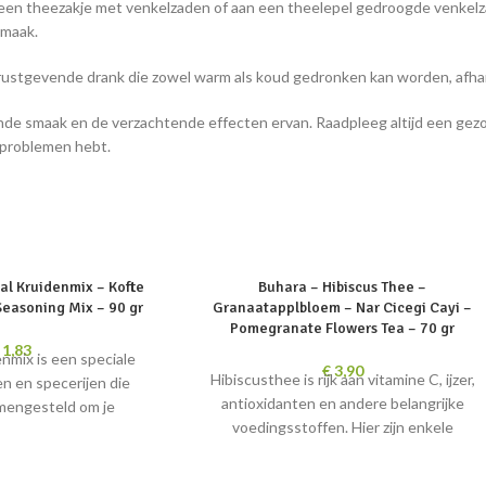
een theezakje met venkelzaden of aan een theelepel gedroogde venkelz
smaak.
ustgevende drank die zowel warm als koud gedronken kan worden, afhank
ende smaak en de verzachtende effecten ervan. Raadpleeg altijd een gez
sproblemen hebt.
SOLD
al Kruidenmix – Kofte
Buhara – Hibiscus Thee –
OUT
Seasoning Mix – 90 gr
Granaatapplbloem – Nar Cicegi Cayi –
Pomegranate Flowers Tea – 70 gr
1,83
nmix is een speciale
€
3,90
Hibiscusthee is rijk aan vitamine C, ijzer,
en en specerijen die
antioxidanten en andere belangrijke
amengesteld om je
voedingsstoffen. Hier zijn enkele
n heerlijke smaak te
belangrijke voordelen van hibiscusthee:
e kruidenmix kun je
Versterking van het immuunsysteem:
 smaakvolle en sappige