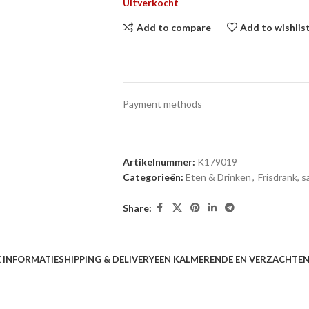
Uitverkocht
Add to compare
Add to wishlis
Payment methods
Artikelnummer:
K179019
Categorieën:
Eten & Drinken
,
Frisdrank, s
Share:
 INFORMATIE
SHIPPING & DELIVERY
EEN KALMERENDE EN VERZACHTE