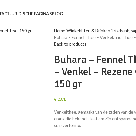
TACT
JURIDISCHE PAGINA’S
BLOG
Home
Winkel
Eten & Drinken
Frisdrank, sa
Buhara – Fennel Thee – Venkelzaad Thee – 
Back to products
Buhara – Fennel T
– Venkel – Rezene 
150 gr
€
2,01
Venkelthee, gemaakt van de zaden van de v
drank die bekend staat om zijn ontspanne
spijsvertering.