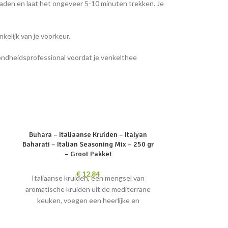
aden en laat het ongeveer 5-10 minuten trekken. Je
elijk van je voorkeur.
ondheidsprofessional voordat je venkelthee
SOLD
SOLD
Buhara – Italiaanse Kruiden – Italyan
OUT
OUT
Baharati – Italian Seasoning Mix – 250 gr
– Groot Pakket
€
12,84
Italiaanse kruiden, een mengsel van
aromatische kruiden uit de mediterrane
keuken, voegen een heerlijke en
authentieke smaak toe aan Italiaanse
gerechten.