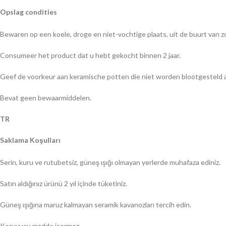
Opslag condities
Bewaren op een koele, droge en niet-vochtige plaats, uit de buurt van zo
Consumeer het product dat u hebt gekocht binnen 2 jaar.
Geef de voorkeur aan keramische potten die niet worden blootgesteld a
Bevat geen bewaarmiddelen.
TR
Saklama Koşulları
Serin, kuru ve rutubetsiz, güneş ışığı olmayan yerlerde muhafaza ediniz.
Satın aldığınız ürünü 2 yıl içinde tüketiniz.
Güneş ışığına maruz kalmayan seramik kavanozları tercih edin.
Koruyucu madde içermez.