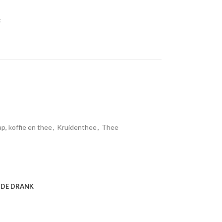
t
ap, koffie en thee
,
Kruidenthee
,
Thee
NDE DRANK