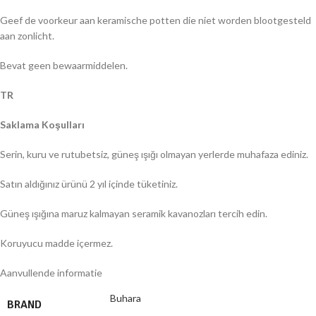
Geef de voorkeur aan keramische potten die niet worden blootgesteld
aan zonlicht.
Bevat geen bewaarmiddelen.
TR
Saklama Koşulları
Serin, kuru ve rutubetsiz, güneş ışığı olmayan yerlerde muhafaza ediniz.
Satın aldığınız ürünü 2 yıl içinde tüketiniz.
Güneş ışığına maruz kalmayan seramik kavanozları tercih edin.
Koruyucu madde içermez.
Aanvullende informatie
Buhara
BRAND