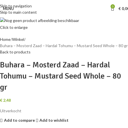
Skip to navigation
SOLD
0
MENU
€
0,0
OUT
Skip to main content
Click to enlarge
Home
Winkel
Buhara – Mosterd Zaad – Hardal Tohumu – Mustard Seed Whole – 80 gr
Back to products
Buhara – Mosterd Zaad – Hardal
Tohumu – Mustard Seed Whole – 80
gr
€
2,48
Uitverkocht
Add to compare
Add to wishlist