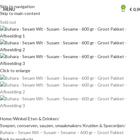
Skip to navigation
0
MENU
€
0,0
Skip to main content
Sold out
Click to enlarge
Home
Winkel
Eten & Drinken
Soepen, conserven, sauzen, smaakmakers
Kruiden & Specerijen
Buhara – Sesam Wit – Susam – Sesame – 600 gr – Groot Pakket
Back to products