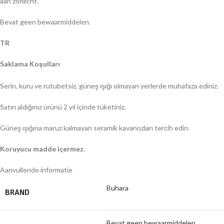
aan zonlicht.
Bevat geen bewaarmiddelen.
TR
Saklama Koşulları
Serin, kuru ve rutubetsiz, güneş ışığı olmayan yerlerde muhafaza ediniz.
Satın aldığınız ürünü 2 yıl içinde tüketiniz.
Güneş ışığına maruz kalmayan seramik kavanozları tercih edin.
Koruyucu madde içermez.
Aanvullende informatie
Buhara
BRAND
Bevat geen bewaarmiddelen.