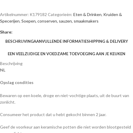
Artikelnummer:
K179182
Categorieën:
Eten & Drinken
,
Kruiden &
Specerijen
,
Soepen, conserven, sauzen, smaakmakers
Share:
BESCHRIJVING
AANVULLENDE INFORMATIE
SHIPPING & DELIVERY
EEN VEELZIJDIGE EN VOEDZAME TOEVOEGING AAN JE KEUKEN
Beschrijving
NL
Opslag condities
Bewaren op een koele, droge en niet-vochtige plaats, uit de buurt van
zonlicht.
Consumeer het product dat u hebt gekocht binnen 2 jaar.
Geef de voorkeur aan keramische potten die niet worden blootgesteld