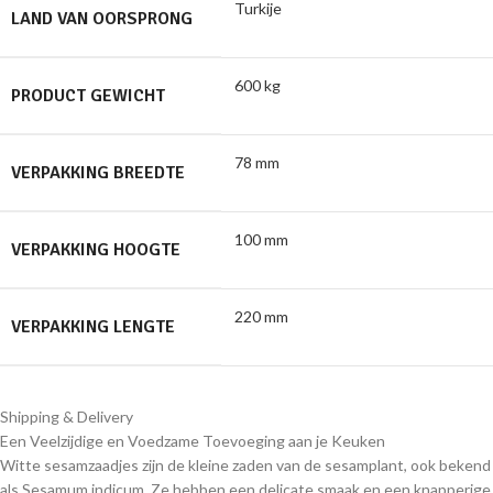
Turkije
LAND VAN OORSPRONG
600 kg
PRODUCT GEWICHT
78 mm
VERPAKKING BREEDTE
100 mm
VERPAKKING HOOGTE
220 mm
VERPAKKING LENGTE
Shipping & Delivery
Een Veelzijdige en Voedzame Toevoeging aan je Keuken
Witte sesamzaadjes zijn de kleine zaden van de sesamplant, ook bekend
als Sesamum indicum. Ze hebben een delicate smaak en een knapperige