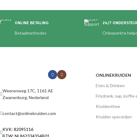
ONLINE BETALING
24/7 ONDERSTEU
Betaalmethodes
Onbeperkte helpd
ONLINEKRUIDEN
Eten & Drinken
Weerenweg 17C, 1161 AE
Frisdrank, sap, koffie
Zwanenburg, Nederland
Kruidenthee
contact@onlinekruiden.com
Kruiden specerijen
KVK: 82095116
BTW: NL862334354B01