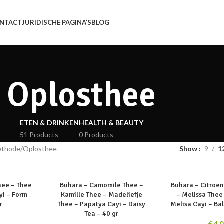
NTACT
JURIDISCHE PAGINA’S
BLOG
Oplosthee
ETEN & DRINKEN
HEALTH & BEAUTY
51 Products
0 Products
ethode
Oplosthee
Show
9
1
SOLD
SOLD
hee – Thee
Buhara – Camomile Thee –
Buhara – Citroe
OUT
OUT
yi – Form
Kamille Thee – Madeliefje
– Melissa Thee
r
Thee – Papatya Cayi – Daisy
Melisa Cayi – Ba
Tea – 40 gr
€
4,0