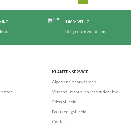
NING
100% VEILIG
esk.
Bekijk onze voordelen.
KLANTENSERVICE
Algemene Voorwaarden
 en thee
Verzend-, retour- en restitutiebeleid
Privacybeleid
Factureringsbeleid
Contact