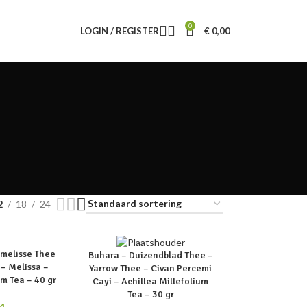
0
LOGIN / REGISTER
€
0,00
2
18
24
SOLD
nmelisse Thee
Buhara – Duizendblad Thee –
OUT
 – Melissa –
Yarrow Thee – Civan Percemi
lm Tea – 40 gr
Cayi – Achillea Millefolium
Tea – 30 gr
4