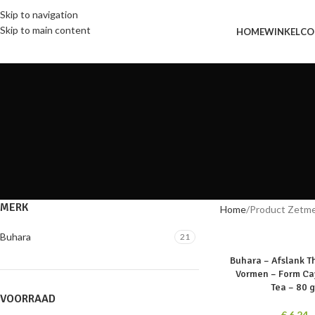
Skip to navigation
Skip to main content
HOME
WINKEL
CO
MERK
Home
Product Zetm
Buhara
21
SOLD
Buhara – Afslank T
OUT
Vormen – Form Ca
Tea – 80 g
VOORRAAD
€
6,24