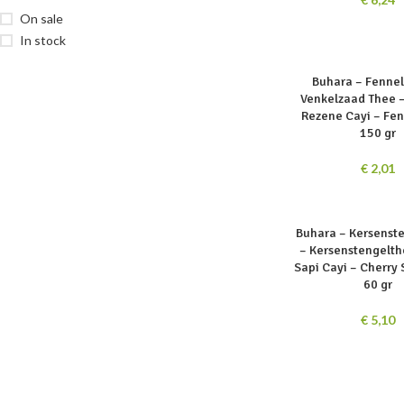
On sale
In stock
SOLD
Buhara – Fennel
OUT
Venkelzaad Thee –
Rezene Cayi – Fen
150 gr
€
2,01
SOLD
Buhara – Kersenst
OUT
– Kersenstengelth
Sapi Cayi – Cherry 
60 gr
€
5,10