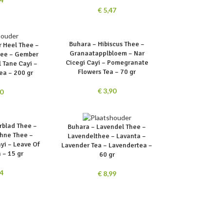
€
5,47
SOLD
Buhara – Hibiscus Thee –
 Heel Thee –
OUT
Granaatapplbloem – Nar
hee – Gember
Cicegi Cayi – Pomegranate
l Tane Cayi –
Flowers Tea – 70 gr
ea – 200 gr
€
3,90
0
SOLD
rblad Thee –
Buhara – Lavendel Thee –
OUT
phne Thee –
Lavendelthee – Lavanta –
yi – Leave Of
Lavender Tea – Lavendertea –
 – 15 gr
60 gr
4
€
8,99