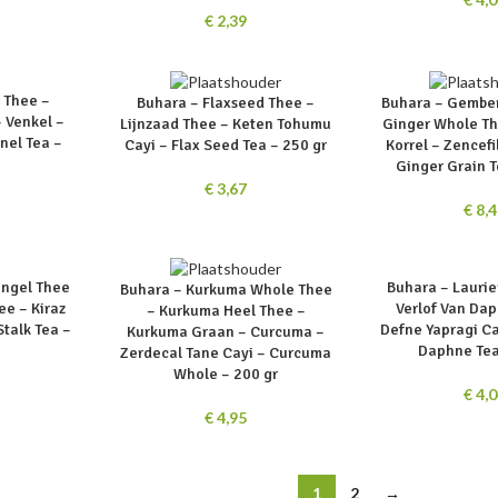
€
2,39
SOLD
SOLD
 Thee –
Buhara – Flaxseed Thee –
Buhara – Gember
OUT
OUT
 Venkel –
Lijnzaad Thee – Keten Tohumu
Ginger Whole T
nel Tea –
Cayi – Flax Seed Tea – 250 gr
Korrel – Zencefi
Ginger Grain T
€
3,67
€
8,4
SOLD
SOLD
engel Thee
Buhara – Laurie
Buhara – Kurkuma Whole Thee
OUT
OUT
ee – Kiraz
Verlof Van Da
– Kurkuma Heel Thee –
Stalk Tea –
Defne Yapragi Ca
Kurkuma Graan – Curcuma –
Daphne Tea
Zerdecal Tane Cayi – Curcuma
Whole – 200 gr
€
4,0
€
4,95
1
2
→